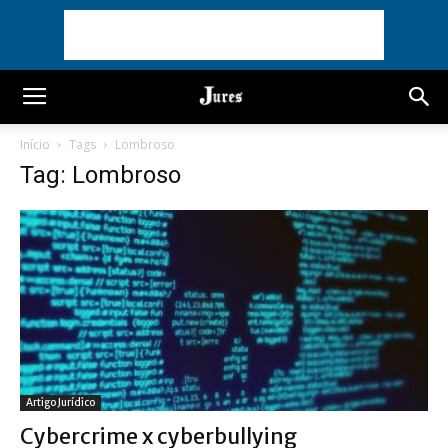
Início
Tags
Lombroso
Tag: Lombroso
Artigo Jurídico
Cybercrime x cyberbullying