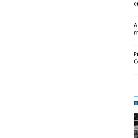
e
A
m
P
C
m