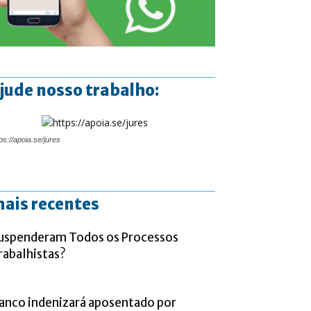
jude nosso trabalho:
ps://apoia.se/jures
ais recentes
uspenderam Todos os Processos
rabalhistas?
anco indenizará aposentado por