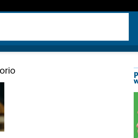
orio
p