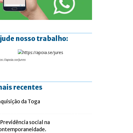
jude nosso trabalho:
ps://apoia.se/jures
ais recentes
nquisição da Toga
 Previdência social na
ontemporaneidade.