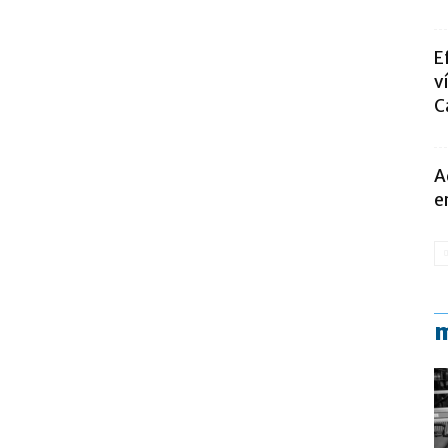
E
v
C
A
e
m