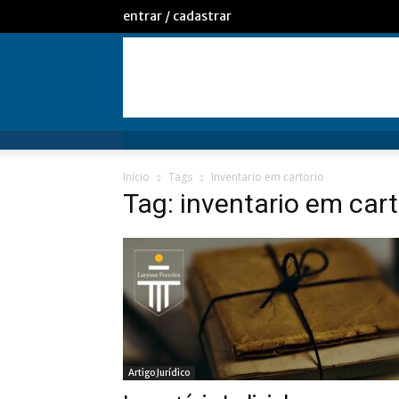
entrar / cadastrar
Início
Tags
Inventario em cartorio
Tag: inventario em cart
Artigo Jurídico