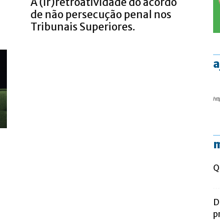
A (ir)retroatividade do acordo
de não persecução penal nos
Tribunais Superiores.
a
htt
m
Q
D
p