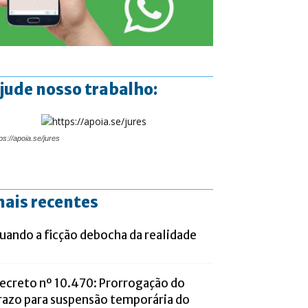
jude nosso trabalho:
ps://apoia.se/jures
ais recentes
uando a ficção debocha da realidade
ecreto nº 10.470: Prorrogação do
razo para suspensão temporária do