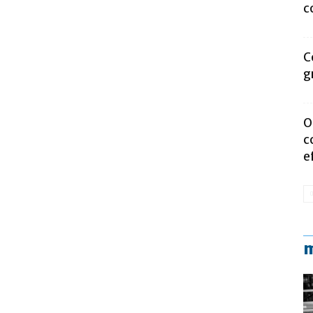
c
C
g
O
c
e
m