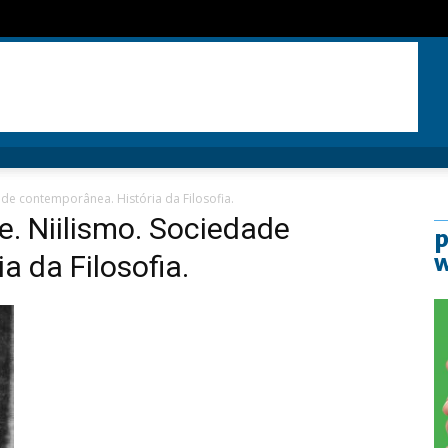
dade contemporânea. História da Filosofia.
he. Niilismo. Sociedade
p
a da Filosofia.