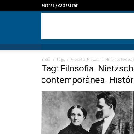
entrar / cadastrar
Início
Tags
Filosofia. Nietzsche. Niilismo. Socie
Tag: Filosofia. Nietzsc
contemporânea. Históri