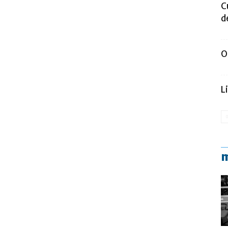
C
d
O
L
m