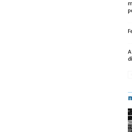
m
p
F
A
d
m