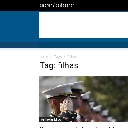
entrar / cadastrar
Início
Tags
Filhas
Tag: filhas
Artigo Jurídico