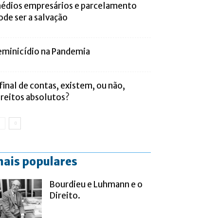
édios empresários e parcelamento
ode ser a salvação
eminicídio na Pandemia
final de contas, existem, ou não,
ireitos absolutos?
ais populares
Bourdieu e Luhmann e o
Direito.