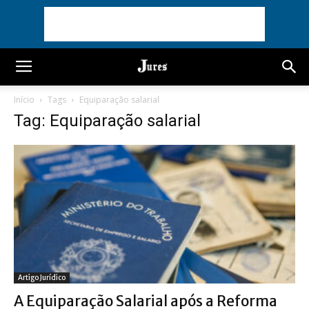
Início
Tags
Equiparação salarial
Tag: Equiparação salarial
Artigo Jurídico
A Equiparação Salarial após a Reforma