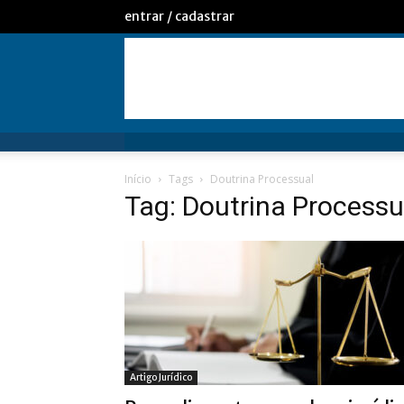
entrar / cadastrar
Início
Tags
Doutrina Processual
Tag: Doutrina Processu
Artigo Jurídico