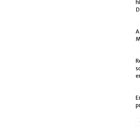
h
D
A
M
R
s
e
E
p