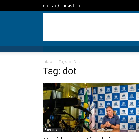
entrar / cadastrar
Início
Tags
Dot
Tag: dot
Executivo