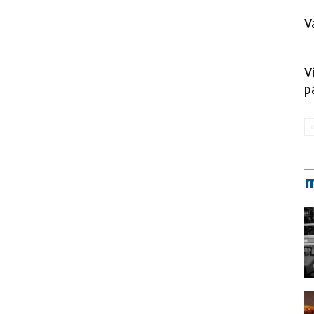
V
V
p
m