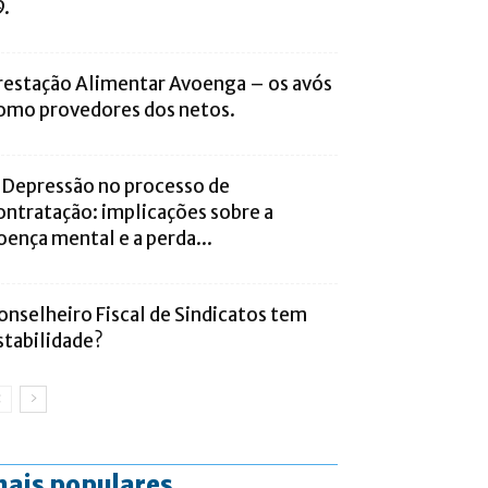
9.
restação Alimentar Avoenga – os avós
omo provedores dos netos.
 Depressão no processo de
ontratação: implicações sobre a
oença mental e a perda...
onselheiro Fiscal de Sindicatos tem
stabilidade?
ais populares