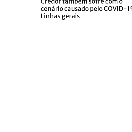
Credor também sofre com o
cenário causado pelo COVID-1
Linhas gerais