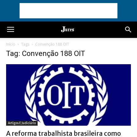
Início
Tags
Convenção 188 OIT
Tag: Convenção 188 OIT
Artigos E Judiciário
A reforma trabalhista brasileira como