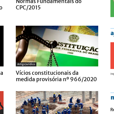
Normas Fundamentais do
o
CPC/2015
a
Artigo Jurídico
ca
Vícios constitucionais da
htt
medida provisória nº 966/2020
m
R