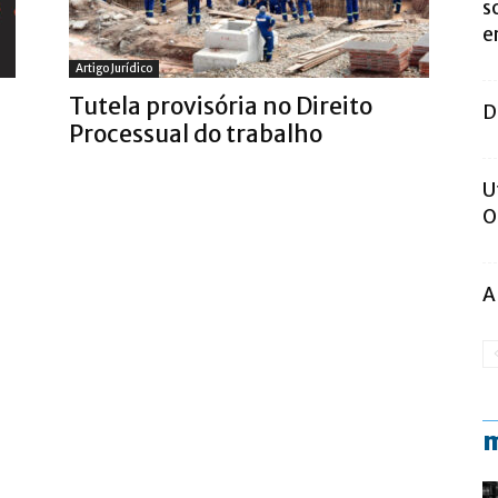
s
e
Artigo Jurídico
Tutela provisória no Direito
D
Processual do trabalho
U
O
A
m