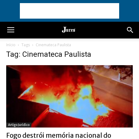
Início
Tags
Cinemateca Paulista
Tag: Cinemateca Paulista
Artigo Jurídico
Fogo destrói memória nacional do