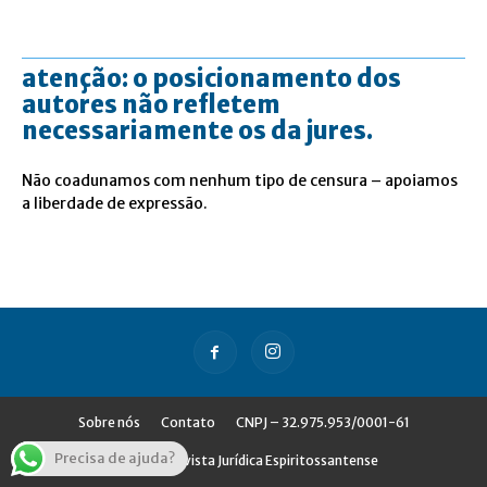
atenção: o posicionamento dos
autores não refletem
necessariamente os da jures.
Não coadunamos com nenhum tipo de censura – apoiamos
a liberdade de expressão.
Sobre nós
Contato
CNPJ – 32.975.953/0001-61
Precisa de ajuda?
© Jures - Revista Jurídica Espiritossantense