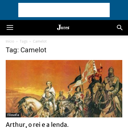
Início
Tags
Camelot
Tag: Camelot
Filosofia
Arthur, o rei e a lenda.