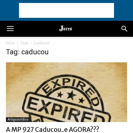
Início
Tags
Caducou
Tag: caducou
Artigo Jurídico
A MP 927 Caducou..e AGORA???