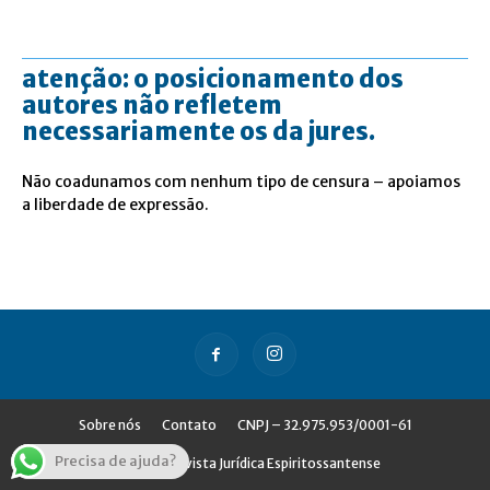
atenção: o posicionamento dos
autores não refletem
necessariamente os da jures.
Não coadunamos com nenhum tipo de censura – apoiamos
a liberdade de expressão.
Sobre nós
Contato
CNPJ – 32.975.953/0001-61
Precisa de ajuda?
© Jures - Revista Jurídica Espiritossantense