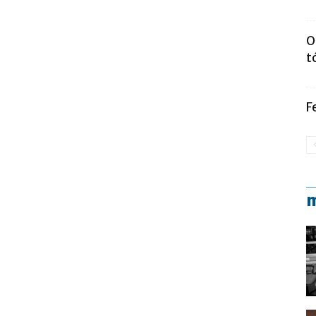
O
t
F
m