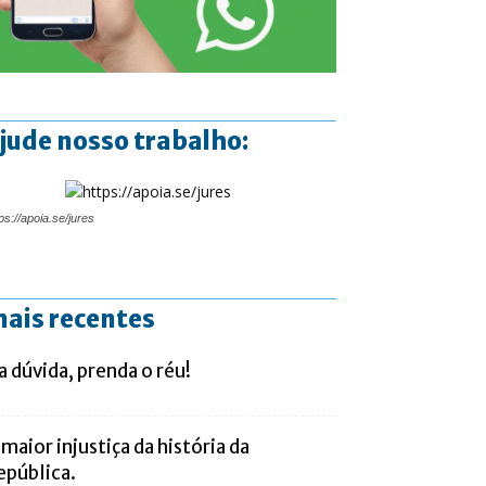
jude nosso trabalho:
ps://apoia.se/jures
ais recentes
a dúvida, prenda o réu!
 maior injustiça da história da
epública.