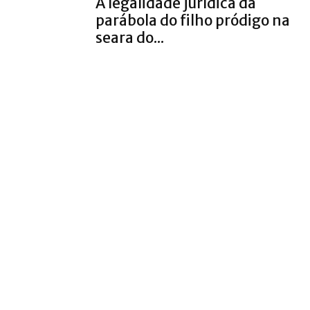
A legalidade jurídica da
parábola do filho pródigo na
seara do...