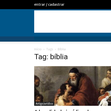
entrar / cadastrar
Início
Tags
Bíblia
Tag: bíblia
Artigo Jurídico