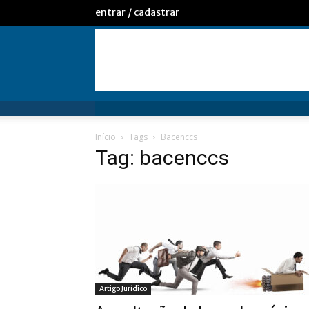
entrar / cadastrar
Início
Tags
Bacenccs
Tag: bacenccs
Artigo Jurídico