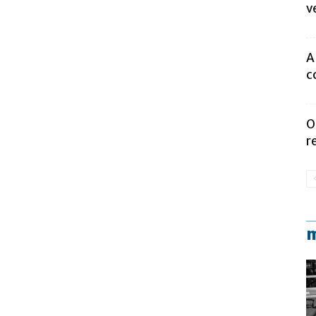
v
A
c
O
r
m