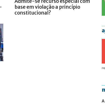
Admite-se recurso especial com
-
base em violação a princípio
constitucional?
a
htt
m
A