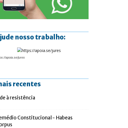
jude nosso trabalho:
ps://apoia.se/jures
ais recentes
de à resistência
emédio Constitucional- Habeas
orpus