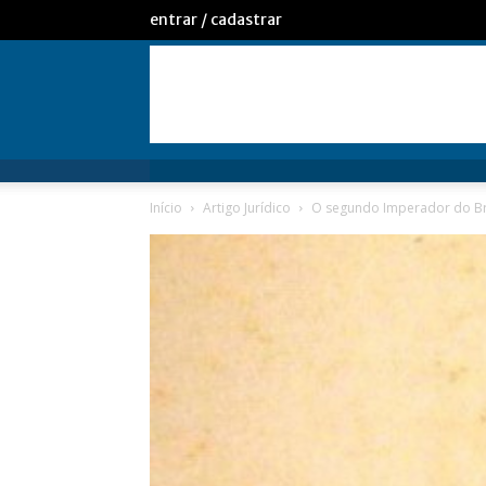
entrar / cadastrar
Início
Artigo Jurídico
O segundo Imperador do Bra