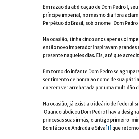
Em razão da abdicação de Dom Pedro I, seu 
príncipe imperial, no mesmo dia fora acla
Perpétuo do Brasil, sob o nome Dom Pedro I
Na ocasião, tinha cinco anos apenas o impe
então novo imperador inspiravam grandes r
presente naqueles dias. Eis, até que acredi
Em torno do infante Dom Pedro se agruparam
sentimento de honra ao nome de sua pátria
querem ver arrebatada por uma multidão de 
Na ocasião, já existia o ideário de federali
Quando abdicou Dom Pedro I havia designado
princesas suas irmãs, o antigo primeiro-mi
Bonifácio de Andrada e Silva
[1]
que retornou