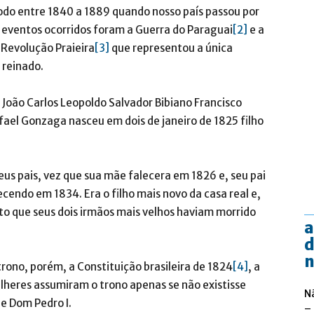
ríodo entre 1840 a 1889 quando nosso país passou por
 eventos ocorridos foram a Guerra do Paraguai
[2]
e a
 Revolução Praieira
[3]
que representou a única
 reinado.
João Carlos Leopoldo Salvador Bibiano Francisco
fael Gonzaga nasceu em dois de janeiro de 1825 filho
us pais, vez que sua mãe falecera em 1826 e, seu pai
ecendo em 1834. Era o filho mais novo da casa real e,
sto que seus dois irmãos mais velhos haviam morrido
a
d
n
 trono, porém, a Constituição brasileira de 1824
[4]
, a
heres assumiram o trono apenas se não existisse
N
e Dom Pedro I.
–