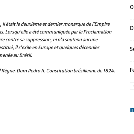
O
l était le deuxième et dernier monarque de l’Empire
D
ns. Lorsqu’elle a été communiquée par la Proclamation
re contre sa suppression, ni n’a soutenu aucune
stitué, il s’exile en Europe et quelques décennies
S
menée au Brésil.
F
d Règne. Dom Pedro II. Constitution brésilienne de 1824.
m