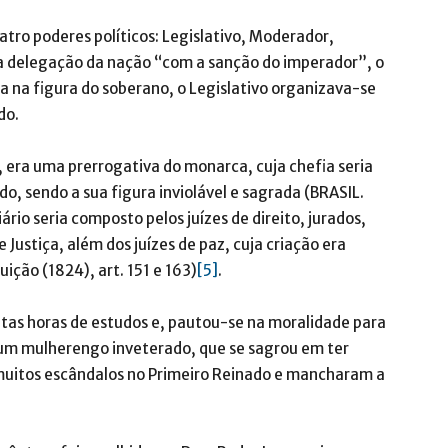
ro poderes políticos: Legislativo, Moderador,
a delegação da nação “com a sanção do imperador”, o
ca na figura do soberano, o Legislativo organizava-se
do.
 era uma prerrogativa do monarca, cuja chefia seria
do, sendo a sua figura inviolável e sagrada (BRASIL.
iário seria composto pelos juízes de direito, jurados,
 Justiça, além dos juízes de paz, cuja criação era
ição (1824), art. 151 e 163)
[5]
.
as horas de estudos e, pautou-se na moralidade para
i, um mulherengo inveterado, que se sagrou em ter
 muitos escândalos no Primeiro Reinado e mancharam a