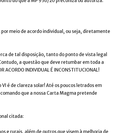
ponto do que a MP 936/20 preconiza ou autoriza.
 por meio de acordo individual, ou seja, diretamente
ca de tal disposição, tanto do ponto de vista legal
 Contudo, a questão que deve retumbar em toda a
POR ACORDO INDIVIDUAL É INCONSTITUCIONAL!
o VI é de clareza solar! Até os poucos letrados em
 o comando que a nossa Carta Magma pretende
onal citada:
nos e rurais, além de outros que visem à melhoria de