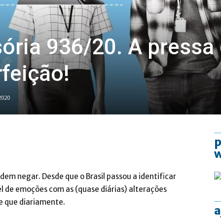
ória 936/20. A pressa
rfeição!
 2020
p
odem negar. Desde que o Brasil passou a identificar
 de emoções com as (quase diárias) alterações
e que diariamente.
a