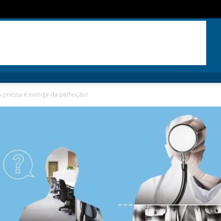
 pressa é inimiga da perfeição!