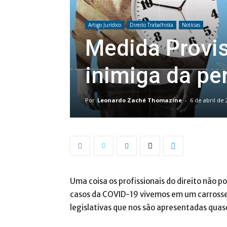
Artigo Jurídico
Direito Trabalhista
Notícias
Medida Provis
inimiga da pe
Por
Leonardo Zaché Thomazine
-
6 de abril de
Uma coisa os profissionais do direito não p
casos da COVID-19 vivemos em um carrossel
legislativas que nos são apresentadas quas