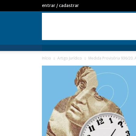
entrar / cadastrar
Início
Artigo Jurídico
Medida Provisória 936/20. A