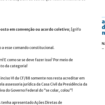
a
d
posto em convenção ou acordo coletivo
; [grifo
n
N
o a esse comando constitucional.
–
im! E como se se deve fazer isso? Por meio de
to da categoria!
, inciso VI da CF/88 somente nos resta acreditar em
 assessoria jurídica da Casa Civil da Presidência da
va do Governo Federal do “se colar, colou”!
os tenha apresentado Ações Diretas de