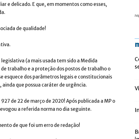
iar e delicado. E que, em momentos como esses,
da.
htt
sociada de qualidade!
m
tiva.
C
legislativa (a mais usada tem sido a Medida
s
 de trabalho e a proteção dos postos de trabalho o
 se esquece dos parâmetros legais e constitucionais
 ainda que possua caráter de urgência.
V
nº 927 de 22 de março de 2020! Após publicada a MP o
revogou a referida norma no dia seguinte.
I
ento de que foi um erro de redação!
B