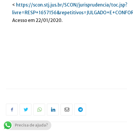
<
https://scon.stj.jus.br/SCON/jurisprudencia/toc.jsp?
livre=RESP+1657156&repetitivos=JULGADO+E+CON
Acesso em 22/01/2020.
Precisa de ajuda?