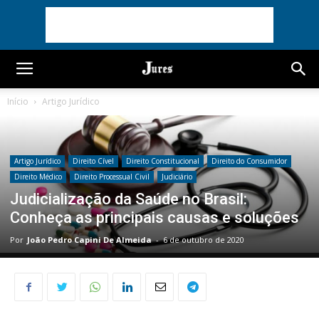
Início
Artigo Jurídico
Artigo Jurídico
Direito Cível
Direito Constitucional
Direito do Consumidor
Direito Médico
Direito Processual Civil
Judiciário
Judicialização da Saúde no Brasil:
Conheça as principais causas e soluções
Por
João Pedro Capini De Almeida
-
6 de outubro de 2020