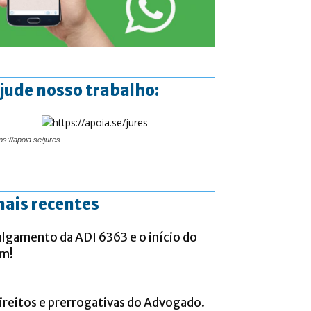
jude nosso trabalho:
ps://apoia.se/jures
ais recentes
ulgamento da ADI 6363 e o início do
im!
ireitos e prerrogativas do Advogado.