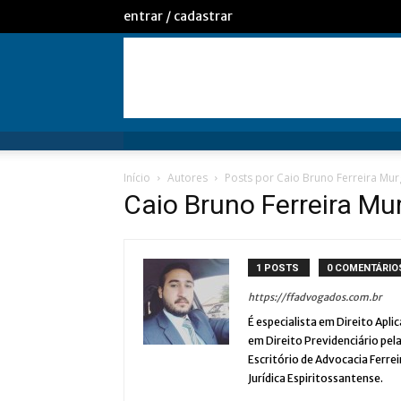
entrar / cadastrar
Início
Autores
Posts por Caio Bruno Ferreira Mu
Caio Bruno Ferreira Mu
1 POSTS
0 COMENTÁRIO
https://ffadvogados.com.br
É especialista em Direito Apli
em Direito Previdenciário pel
Escritório de Advocacia Ferre
Jurídica Espiritossantense.