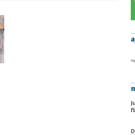
a
htt
m
J
f
D