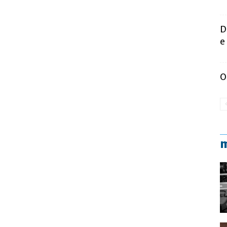
D
e
O
m