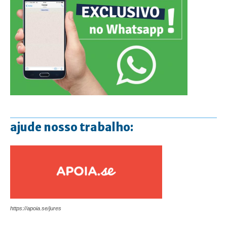
ajude nosso trabalho:
https://apoia.se/jures