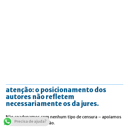
atenção: o posicionamento dos
autores não refletem
necessariamente os da jures.
Não coadunamos com nenhum tipo de censura – apoiamos
Precisa de ajuda?
a liberdade de expressão.