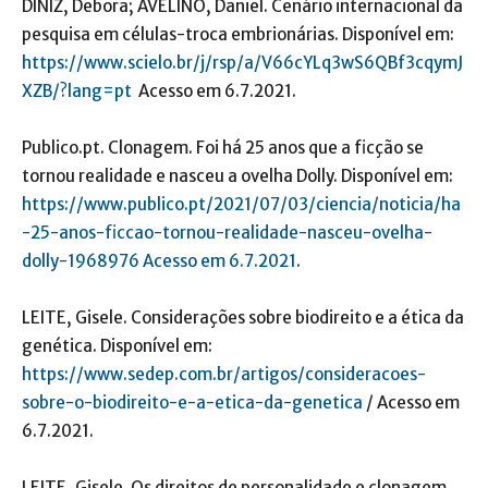
DINIZ, Debora; AVELINO, Daniel. Cenário internacional da
pesquisa em células-troca embrionárias. Disponível em:
https://www.scielo.br/j/rsp/a/V66cYLq3wS6QBf3cqymJ
XZB/?lang=pt
Acesso em 6.7.2021.
Publico.pt. Clonagem. Foi há 25 anos que a ficção se
tornou realidade e nasceu a ovelha Dolly. Disponível em:
https://www.publico.pt/2021/07/03/ciencia/noticia/ha
-25-anos-ficcao-tornou-realidade-nasceu-ovelha-
dolly-1968976 Acesso em 6.7.2021
.
LEITE, Gisele. Considerações sobre biodireito e a ética da
genética. Disponível em:
https://www.sedep.com.br/artigos/consideracoes-
sobre-o-biodireito-e-a-etica-da-genetica
/ Acesso em
6.7.2021.
LEITE, Gisele. Os direitos de personalidade e clonagem