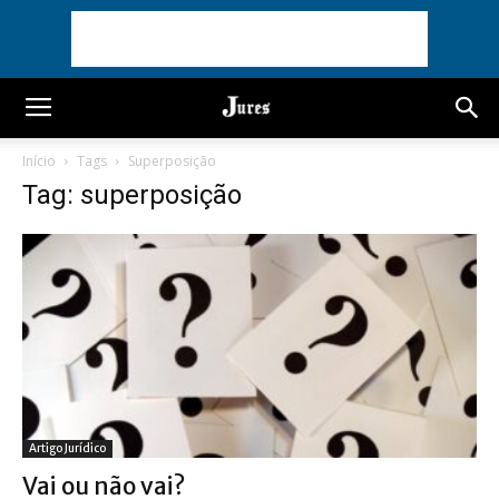
Início
Tags
Superposição
Tag: superposição
Artigo Jurídico
Vai ou não vai?