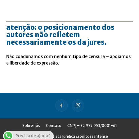
atenção: o posicionamento dos
autores não refletem
necessariamente os da jures.
Não coadunamos com nenhum tipo de censura – apoiamos
a liberdade de expressão.
Sobre nós
Contato
CNPJ – 32.975.953/0001-61
Precisa de ajuda?
© Jures - Revista Jurídica Espiritossantense