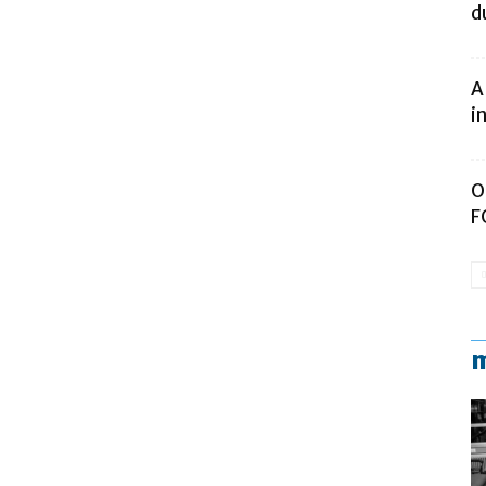
d
A
i
O
F
m