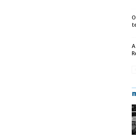
O
t
A
R
m