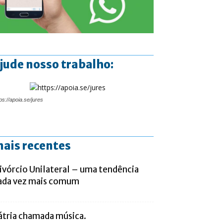
jude nosso trabalho:
ps://apoia.se/jures
ais recentes
ivórcio Unilateral – uma tendência
ada vez mais comum
átria chamada música.