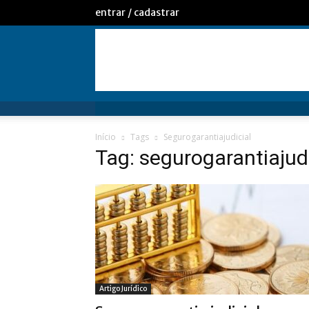
entrar / cadastrar
Início
Tags
Segurogarantiajudicial
Tag: segurogarantiajudi
Artigo Jurídico