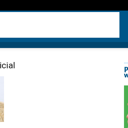
cial
p