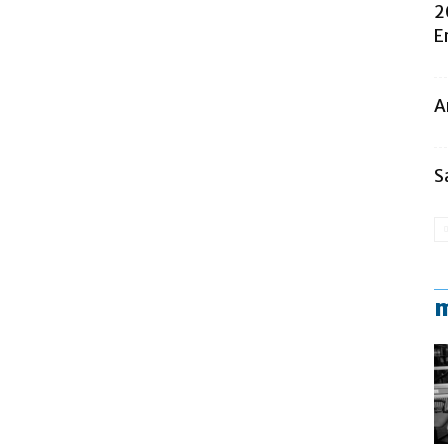
2
E
A
S
m