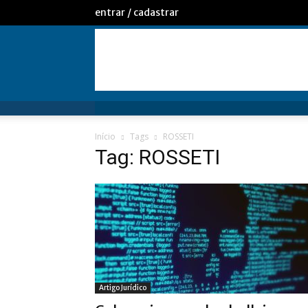
entrar / cadastrar
Início
Tags
ROSSETI
Tag: ROSSETI
Artigo Jurídico