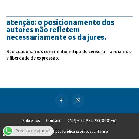
atenção: o posicionamento dos
autores não refletem
necessariamente os da jures.
Não coadunamos com nenhum tipo de censura – apoiamos
a liberdade de expressão.
Sobre nós
Contato
CNPJ – 32.975.953/0001-61
Precisa de ajuda?
© Jures - Revista Jurídica Espiritossantense