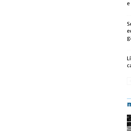
e
S
e
g
L
c
m