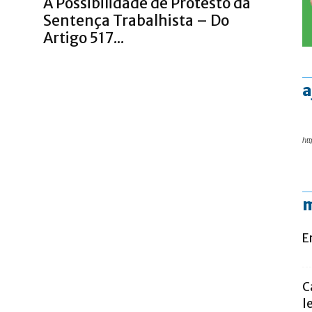
A Possibilidade de Protesto da
Sentença Trabalhista – Do
Artigo 517...
a
htt
m
E
C
l