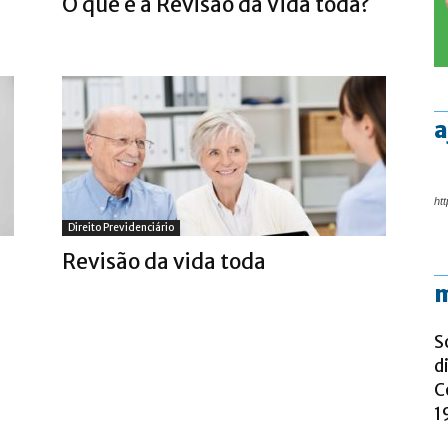
O que é a Revisão da Vida toda?
a
htt
Direito Previdenciário
a
Revisão da vida toda
m
S
d
C
1