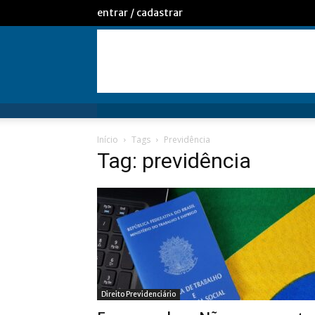
entrar / cadastrar
Início
Tags
Previdência
Tag: previdência
Direito Previdenciário