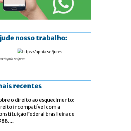
jude nosso trabalho:
ps://apoia.se/jures
ais recentes
obre o direito ao esquecimento:
ireito incompatível com a
onstituição Federal brasileira de
988....