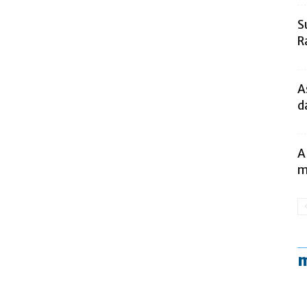
S
R
A
d
A
m
m