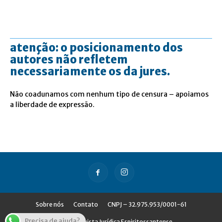
atenção: o posicionamento dos
autores não refletem
necessariamente os da jures.
Não coadunamos com nenhum tipo de censura – apoiamos
a liberdade de expressão.
Sobre nós
Contato
CNPJ – 32.975.953/0001-61
Precisa de ajuda?
© Jures - Revista Jurídica Espiritossantense