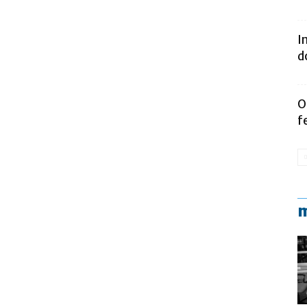
I
d
O
f
m