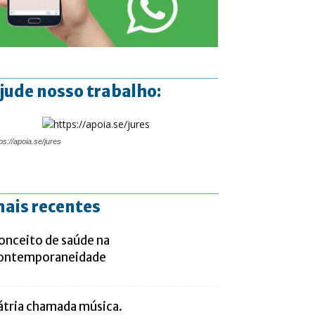
jude nosso trabalho:
ps://apoia.se/jures
ais recentes
onceito de saúde na
ontemporaneidade
átria chamada música.