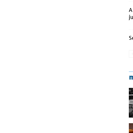
A
j
S
m