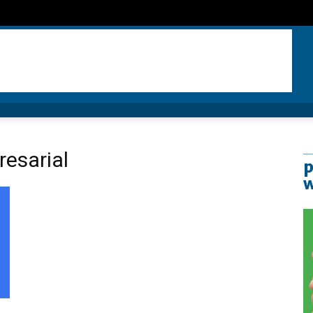
esarial
p