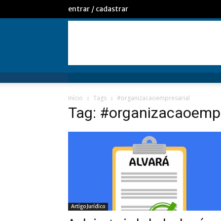
entrar / cadastrar
Início
Tags
#organizacaoempresarial
Tag: #organizacaoempr
Artigo Jurídico