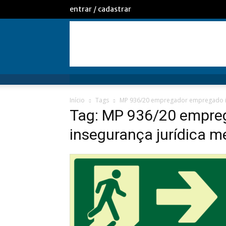
entrar / cadastrar
Início
Tags
MP 936/20 empregador empregado in
Tag: MP 936/20 empre
insegurança jurídica m