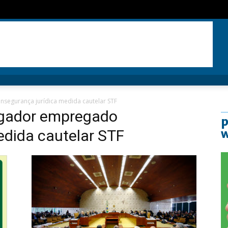
segurança jurídica medida cautelar STF
gador empregado
p
edida cautelar STF