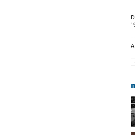
D
1
A
m