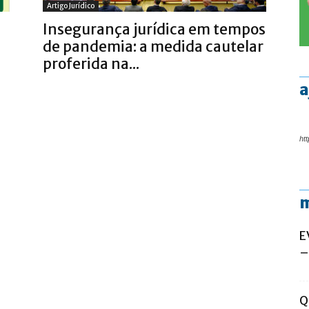
Artigo Jurídico
Insegurança jurídica em tempos
de pandemia: a medida cautelar
proferida na...
a
htt
m
E
–
Q