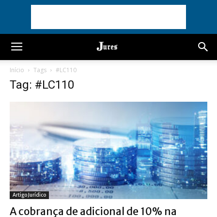
Início
Tags
#LC110
Tag: #LC110
Artigo Jurídico
A cobrança de adicional de 10% na