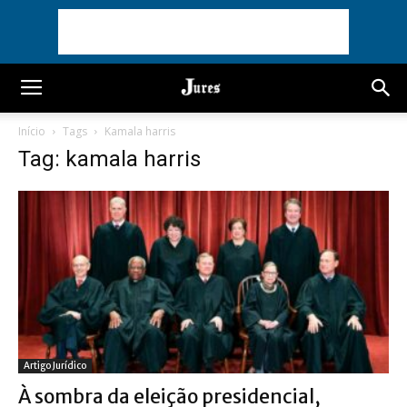
Início
Tags
Kamala harris
Tag: kamala harris
Artigo Jurídico
À sombra da eleição presidencial,