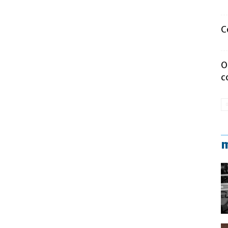
C
O
c
m