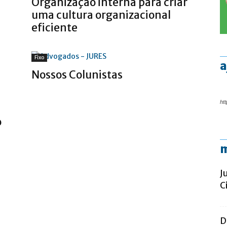
Organização interna para criar
uma cultura organizacional
eficiente
Fixo
a
Nossos Colunistas
htt
o
m
J
C
D