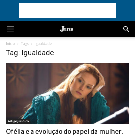
Início
Tags
Igualdade
Tag: Igualdade
Artigo Jurídico
Ofélia e a evolução do papel da mulher.