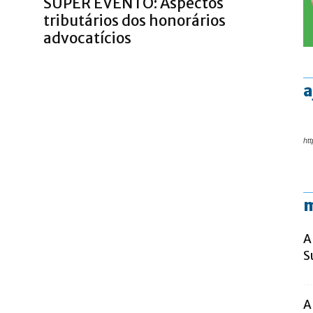
SUPER EVENTO: Aspectos
tributários dos honorários
advocatícios
a
htt
m
A
S
A