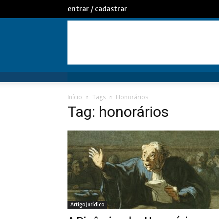
entrar / cadastrar
Início
Tags
Honorários
Tag: honorários
Artigo Jurídico