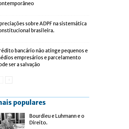
ontemporâneo
preciações sobre ADPF na sistemática
onstitucional brasileira.
rédito bancário não atinge pequenos e
édios empresários e parcelamento
ode ser a salvação
ais populares
Bourdieu e Luhmann e o
Direito.