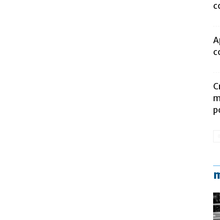
c
A
c
C
m
p
m