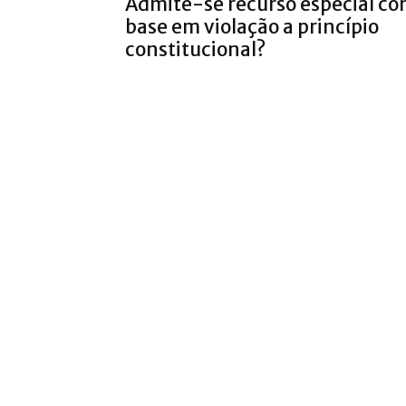
Admite-se recurso especial c
base em violação a princípio
constitucional?