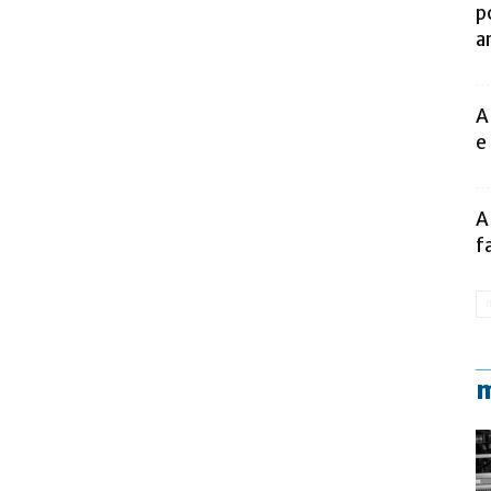
p
a
A
e
A
f
m