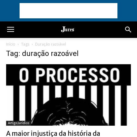
Início
Tags
Duração razoável
Tag: duração razoável
Artigo Jurídico
A maior injustiça da história da