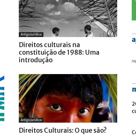
Artigo Jurídico
a
Direitos culturais na
constituição de 1988: Uma
introdução
htt
m
2
c
Artigo Jurídico
Direitos Culturais: O que são?
C