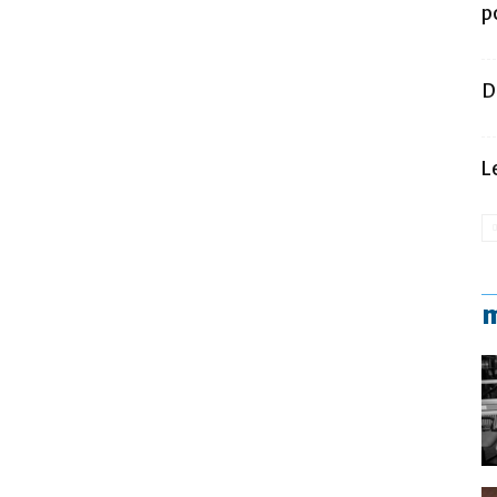
p
D
L
m