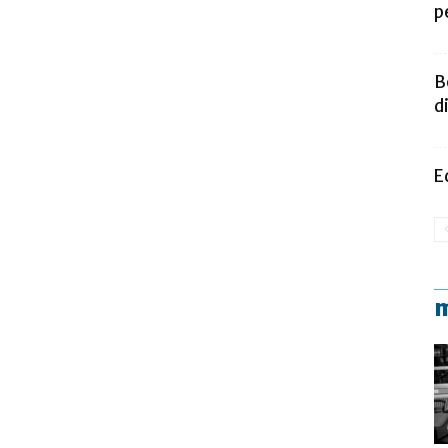
p
B
d
E
m