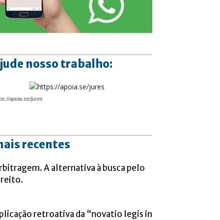
jude nosso trabalho:
ps://apoia.se/jures
ais recentes
rbitragem. A alternativa à busca pelo
ireito.
plicação retroativa da “novatio legis in