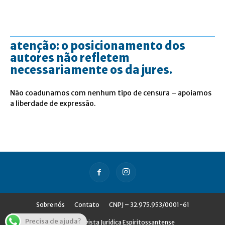
atenção: o posicionamento dos
autores não refletem
necessariamente os da jures.
Não coadunamos com nenhum tipo de censura – apoiamos
a liberdade de expressão.
Sobre nós
Contato
CNPJ – 32.975.953/0001-61
Precisa de ajuda?
© Jures - Revista Jurídica Espiritossantense