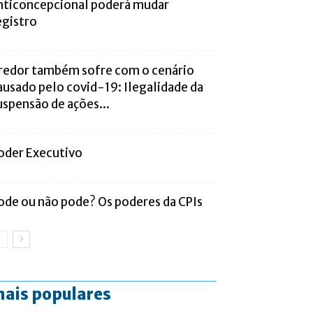
nticoncepcional poderá mudar
egistro
redor também sofre com o cenário
ausado pelo covid-19: Ilegalidade da
uspensão de ações...
oder Executivo
ode ou não pode? Os poderes da CPIs
ais populares