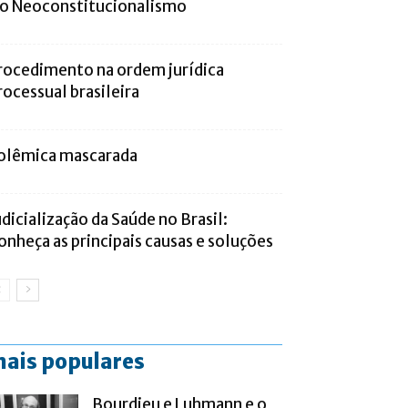
 o Neoconstitucionalismo
rocedimento na ordem jurídica
rocessual brasileira
olêmica mascarada
udicialização da Saúde no Brasil:
onheça as principais causas e soluções
ais populares
Bourdieu e Luhmann e o