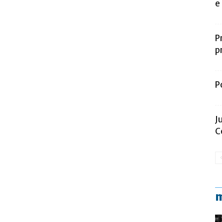
e
P
p
P
J
C
m