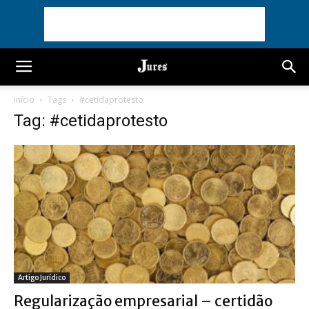
Início
Tags
#cetidaprotesto
Tag: #cetidaprotesto
Artigo Jurídico
Regularização empresarial – certidão